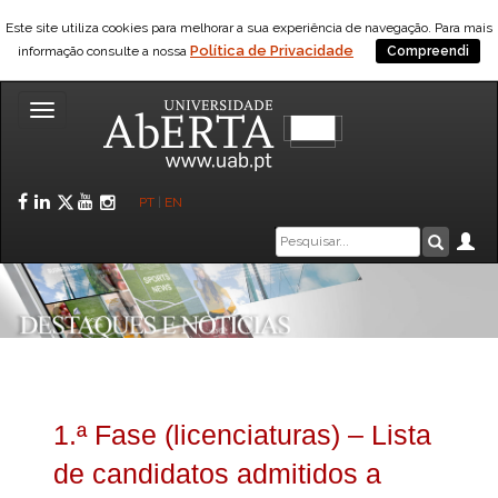
Este site utiliza cookies para melhorar a sua experiência de navegação. Para mais
Política de Privacidade
informação consulte a nossa
Compreendi
Toggle
navigation
Facebook
LinkedIn
Twitter
YouTube
Instagram
PT
|
EN
Caixa
Ár
Pesquis
de
pesquisa
1.ª Fase (licenciaturas) – Lista
de candidatos admitidos a