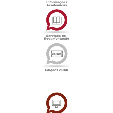
Serviços
de
Documentação
Edições
eUAb
UAbTV