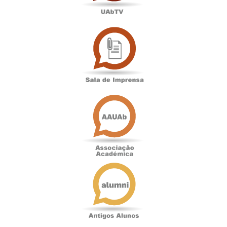
Sala
de
Imprensa
Associação
Académica
Antigos
Alunos