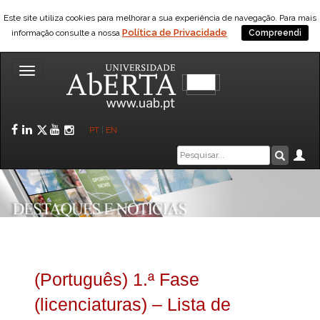
Este site utiliza cookies para melhorar a sua experiência de navegação. Para mais
Política de Privacidade
informação consulte a nossa
Compreendi
Toggle
navigation
Facebook
LinkedIn
Twitter
YouTube
Instagram
PT
|
EN
Caixa
Ár
Pesquis
de
pesquisa
(Português) 1.ª Fase
(licenciaturas) – Lista de