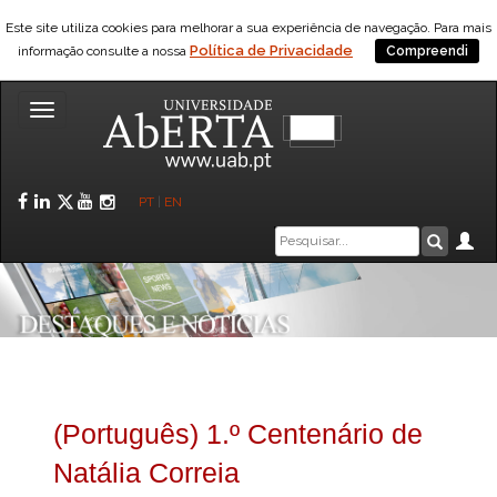
Este site utiliza cookies para melhorar a sua experiência de navegação. Para mais
Política de Privacidade
informação consulte a nossa
Compreendi
Toggle
navigation
Facebook
LinkedIn
Twitter
YouTube
Instagram
PT
|
EN
Caixa
Ár
Pesquis
de
pesquisa
(Português) 1.º Centenário de
Natália Correia