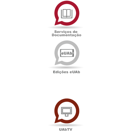
Serviços
de
Documentação
Edições
eUAb
UAbTV