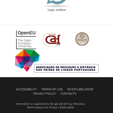
ACCESSIBILITY
TERMS OF USE
WHISTLEBLOWER
PRIVACY POLICY
CONTACTS
Information on applications: (00 351) 300 007 733 | Mondays,
Wednesdays and Fridays | 10h00-13h00