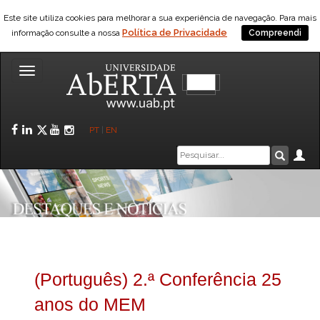
Este site utiliza cookies para melhorar a sua experiência de navegação. Para mais
Política de Privacidade
informação consulte a nossa
Compreendi
Toggle
navigation
Facebook
LinkedIn
Twitter
YouTube
Instagram
PT
|
EN
Caixa
Ár
Pesquis
de
pesquisa
(Português) 2.ª Conferência 25
anos do MEM