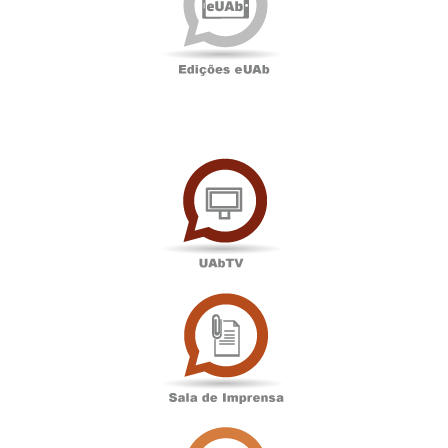
UAbTV
Sala
de
Imprensa
Associação