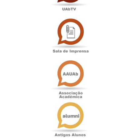
Sala
de
Imprensa
Associação
Académica
Antigos
Alunos