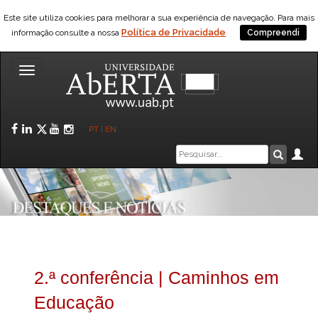
Este site utiliza cookies para melhorar a sua experiência de navegação. Para mais
Política de Privacidade
informação consulte a nossa
Compreendi
Toggle
navigation
Facebook
LinkedIn
Twitter
YouTube
Instagram
PT
|
EN
Caixa
Ár
Pesquis
de
pesquisa
2.ª conferência | Caminhos em
Educação