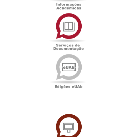
Serviços
de
Documentação
Edições
eUAb
UAbTV