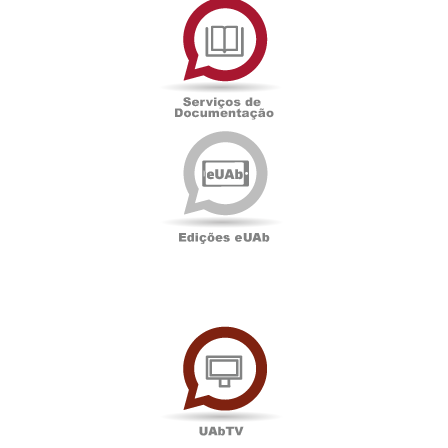
de
Documentação
Edições
eUAb
UAbTV