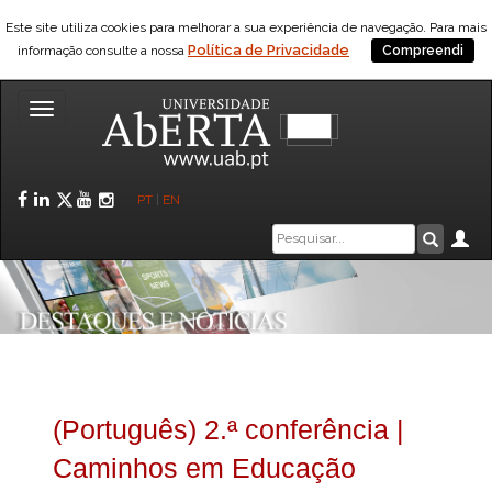
Este site utiliza cookies para melhorar a sua experiência de navegação. Para mais
Política de Privacidade
informação consulte a nossa
Compreendi
Toggle
navigation
Facebook
LinkedIn
Twitter
YouTube
Instagram
PT
|
EN
Caixa
Ár
Pesquis
de
pesquisa
(Português) 2.ª conferência |
Caminhos em Educação