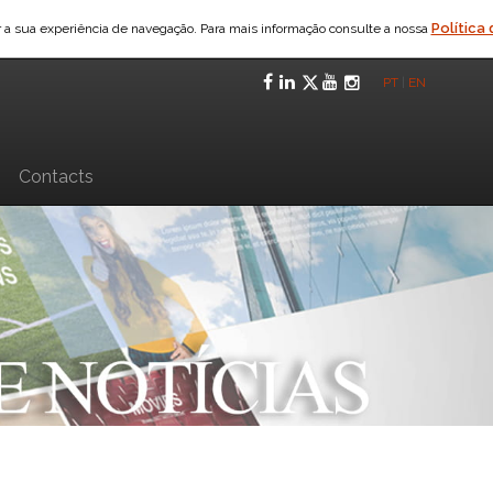
Política
ar a sua experiência de navegação. Para mais informação consulte a nossa
Facebook
LinkedIn
Twitter
YouTube
Instagra
PT
|
EN
n
Contacts