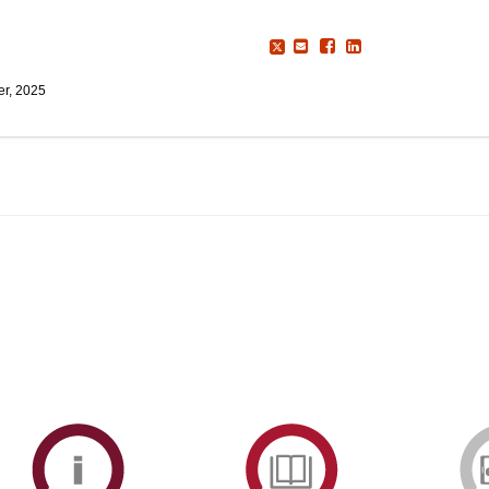
r, 2025
ormAberta
Informações
Serviços
Académicas
de
Documentaçã