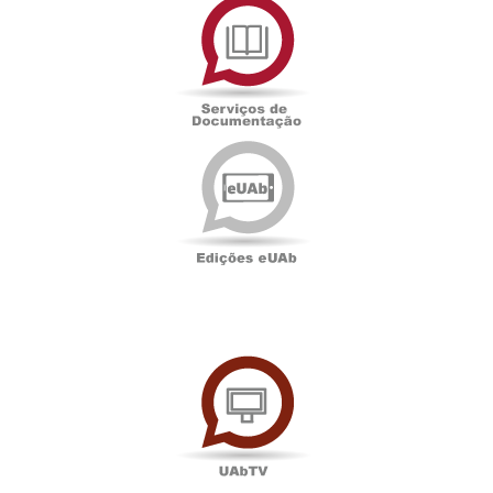
de
Documentação
Edições
eUAb
UAbTV