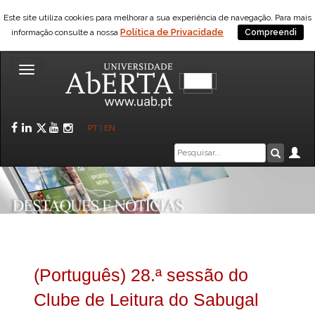
Este site utiliza cookies para melhorar a sua experiência de navegação. Para mais
Política de Privacidade
informação consulte a nossa
Compreendi
Toggle
navigation
Facebook
LinkedIn
Twitter
YouTube
Instagram
PT
|
EN
Caixa
Ár
Pesquis
de
pesquisa
(Português) 28.ª sessão do
Clube de Leitura do Sabugal