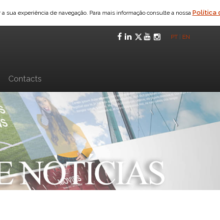
Política
ar a sua experiência de navegação. Para mais informação consulte a nossa
Facebook
LinkedIn
Twitter
YouTube
Instagra
PT
|
EN
n
Contacts