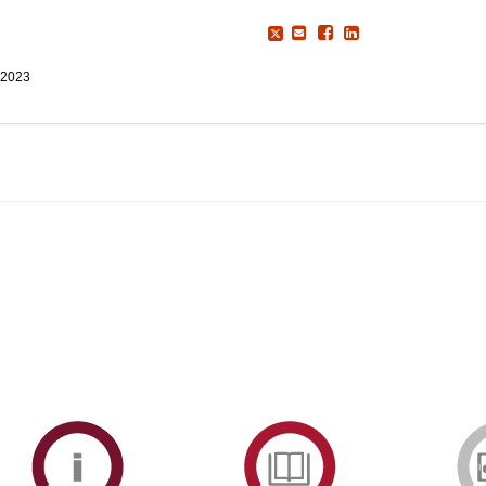
 2023
ormAberta
Informações
Serviços
Académicas
de
Documentaçã