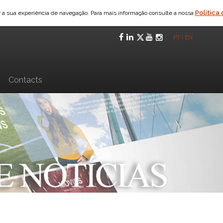
Política
ar a sua experiência de navegação. Para mais informação consulte a nossa
Facebook
LinkedIn
Twitter
YouTube
Instagra
PT
|
EN
n
Contacts