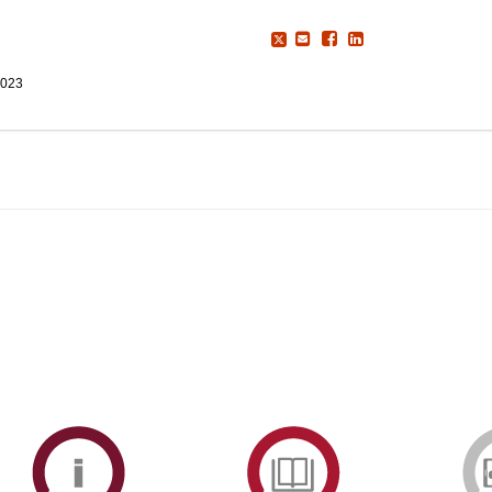
2023
ormAberta
Informações
Serviços
Académicas
de
Documentaçã