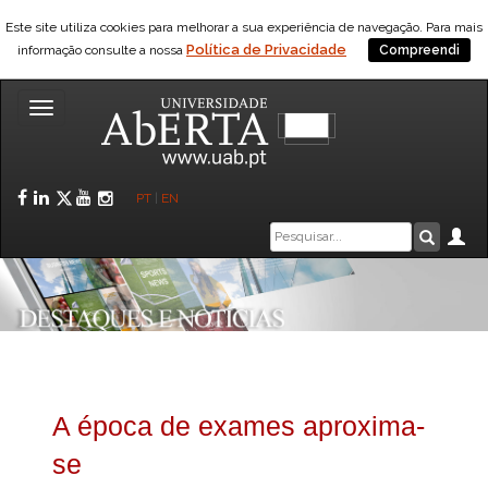
Este site utiliza cookies para melhorar a sua experiência de navegação. Para mais
Política de Privacidade
informação consulte a nossa
Compreendi
Toggle
navigation
Facebook
LinkedIn
Twitter
YouTube
Instagram
PT
|
EN
Caixa
Ár
Pesquis
de
pesquisa
A época de exames aproxima-
se