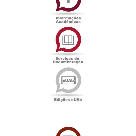
Serviços
de
Documentação
Edições
eUAb
UAbTV