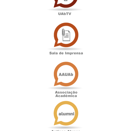
Sala
de
Imprensa
Associação
Académica
Antigos
Alunos