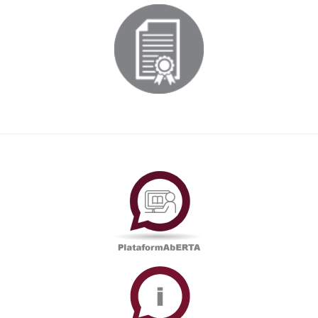
PlataformAberta
Informações
Académicas