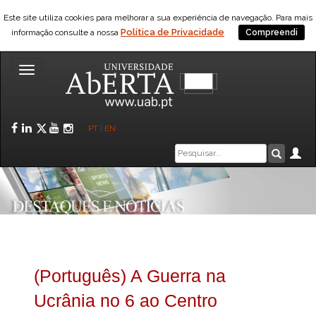
Este site utiliza cookies para melhorar a sua experiência de navegação. Para mais
Política de Privacidade
informação consulte a nossa
Compreendi
Toggle
navigation
Facebook
LinkedIn
Twitter
YouTube
Instagram
PT
|
EN
Caixa
Ár
Pesquis
de
pesquisa
(Português) A Guerra na
Ucrânia no 6 ao Centro