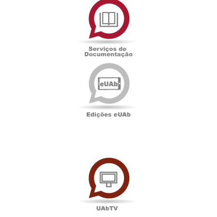
de
Documentação
Edições
eUAb
UAbTV