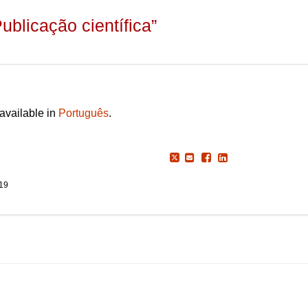
blicação científica”
 available in
Português
.
019