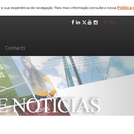
Política
ar a sua experiência de navegação. Para mais informação consulte a nossa
Facebook
LinkedIn
Twitter
YouTube
Instagra
PT
|
EN
n
Contacts