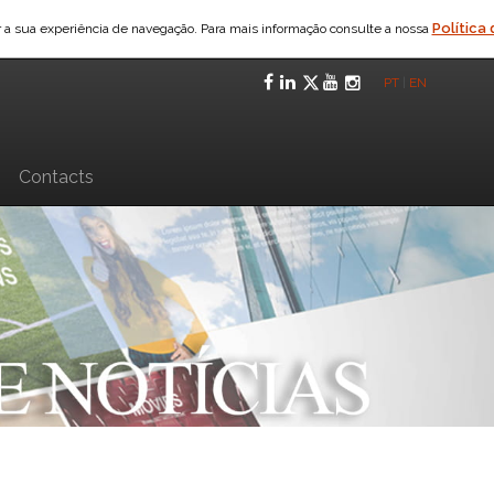
Política
ar a sua experiência de navegação. Para mais informação consulte a nossa
Facebook
LinkedIn
Twitter
YouTube
Instagra
PT
|
EN
n
Contacts