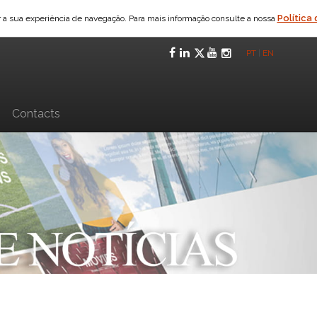
Política
ar a sua experiência de navegação. Para mais informação consulte a nossa
Facebook
LinkedIn
Twitter
YouTube
Instagra
PT
|
EN
n
Contacts