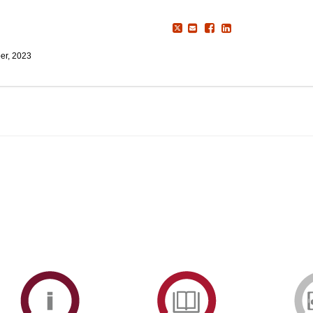
er, 2023
ormAberta
Informações
Serviços
Académicas
de
Documentaçã