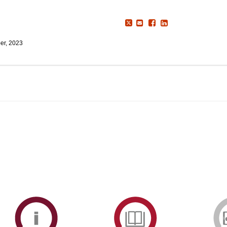
er, 2023
ormAberta
Informações
Serviços
Académicas
de
Documentaçã