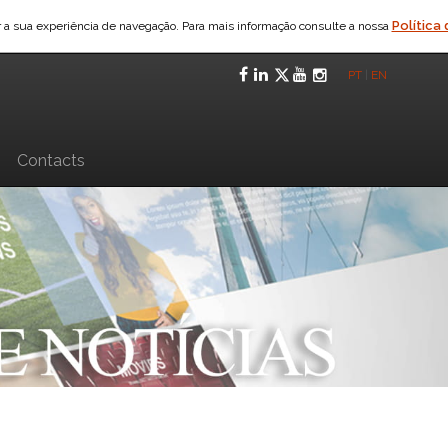
Política
ar a sua experiência de navegação. Para mais informação consulte a nossa
Facebook
LinkedIn
Twitter
YouTube
Instagra
PT
|
EN
n
Contacts