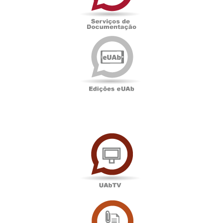
Edições
eUAb
UAbTV
Sala
de
Imprensa