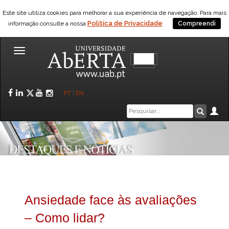
Este site utiliza cookies para melhorar a sua experiência de navegação. Para mais
Política de Privacidade
informação consulte a nossa
Compreendi
Toggle
navigation
Facebook
LinkedIn
Twitter
YouTube
Instagram
PT
|
EN
Caixa
Ár
Pesquis
de
pesquisa
Ansiedade face às avaliações
– Como lidar?