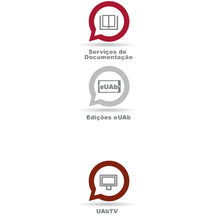
Serviços
de
Documentação
Edições
eUAb
UAbTV