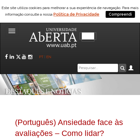
Este site utiliza cookies para melhorar a sua experiência de navegação. Para mais
Política de Privacidade
informação consulte a nossa
Compreendi
Toggle
navigation
Facebook
LinkedIn
Twitter
YouTube
Instagram
PT
|
EN
Caixa
Ár
Pesquis
de
pesquisa
(Português) Ansiedade face às
avaliações – Como lidar?