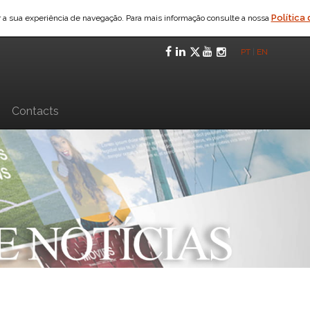
Política
ar a sua experiência de navegação. Para mais informação consulte a nossa
Facebook
LinkedIn
Twitter
YouTube
Instagra
PT
|
EN
n
Contacts