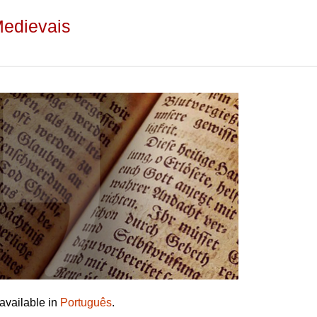
Medievais
 available in
Português
.