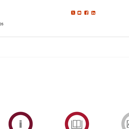
026
ormAberta
Informações
Serviços
Académicas
de
Documentaçã