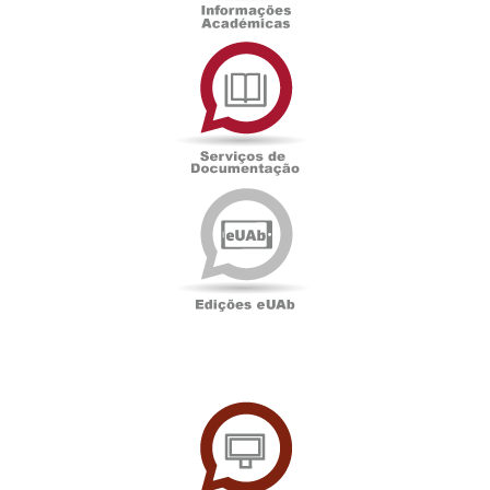
Serviços
de
Documentação
Edições
eUAb
UAbTV