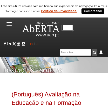
Este site utiliza cookies para melhorar a sua experiência de navegação. Para mais
Política de Privacidade
informação consulte a nossa
Compreendi
Toggle
navigation
Facebook
LinkedIn
Twitter
YouTube
Instagram
PT
|
EN
Caixa
Ár
Pesquis
de
pesquisa
(Português) Avaliação na
Educação e na Formação