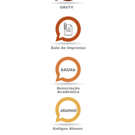
Sala
de
Imprensa
Associação
Académica
Antigos
Alunos