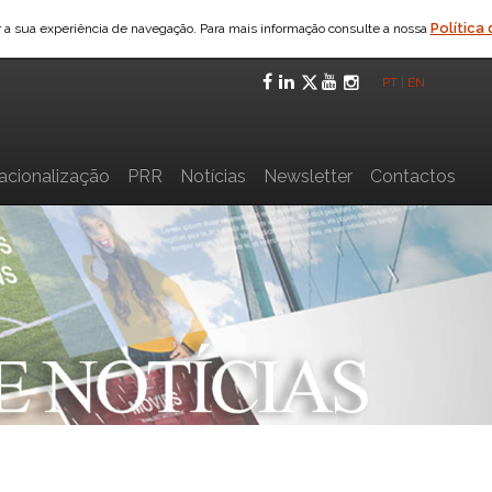
Política
ar a sua experiência de navegação. Para mais informação consulte a nossa
Facebook
LinkedIn
Twitter
YouTube
Instagra
PT
|
EN
nacionalização
PRR
Notícias
Newsletter
Contactos