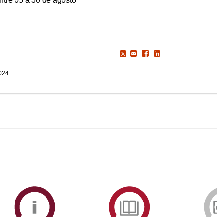
ntre 05 a 30 de agosto.
2024
ormAberta
Informações
Serviços
Académicas
de
Documentaçã