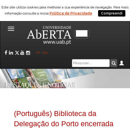
Este site utiliza cookies para melhorar a sua experiência de navegação. Para mais
Política de Privacidade
informação consulte a nossa
Compreendi
Toggle
navigation
Facebook
LinkedIn
Twitter
YouTube
Instagram
PT
|
EN
Caixa
Ár
Pesquis
de
pesquisa
(Português) Biblioteca da
Delegação do Porto encerrada