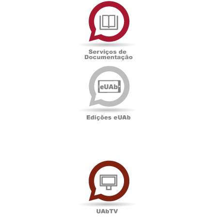
Serviços
de
Documentação
Edições
eUAb
UAbTV