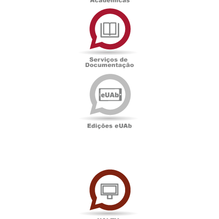
Serviços
de
Documentação
Edições
eUAb
UAbTV