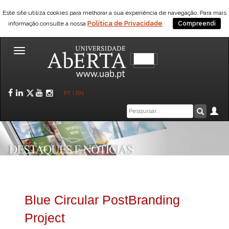
Este site utiliza cookies para melhorar a sua experiência de navegação. Para mais
Política de Privacidade
informação consulte a nossa
Compreendi
Toggle
navigation
Facebook
LinkedIn
Twitter
YouTube
Instagram
PT
|
EN
Caixa
Ár
Pesquis
de
pesquisa
Blue Circular PostBranding
Project