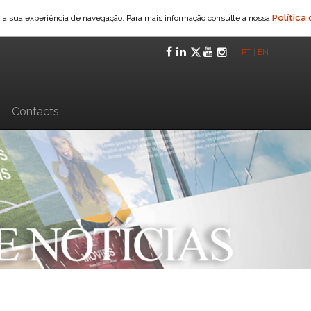
Política
ar a sua experiência de navegação. Para mais informação consulte a nossa
Facebook
LinkedIn
Twitter
YouTube
Instagra
PT
|
EN
n
Contacts