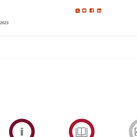
 2023
ormAberta
Informações
Serviços
Académicas
de
Documentaçã