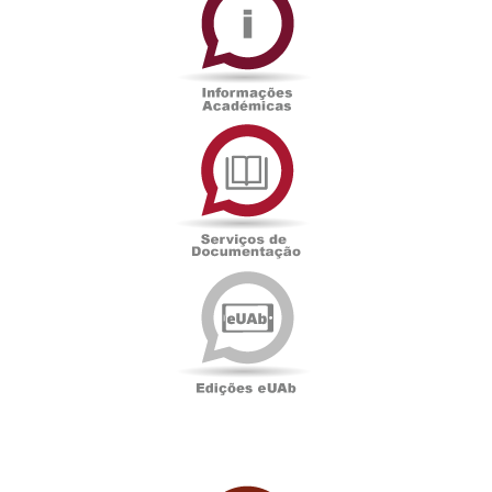
Académicas
Serviços
de
Documentação
Edições
eUAb
UAbTV