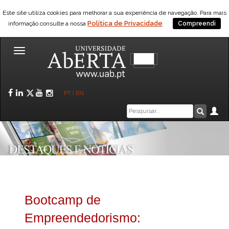
Este site utiliza cookies para melhorar a sua experiência de navegação. Para mais
Política de Privacidade
informação consulte a nossa
Compreendi
Toggle
navigation
Facebook
LinkedIn
Twitter
YouTube
Instagram
PT
|
EN
Caixa
Ár
Pesquis
de
pesquisa
Bootcamp de
Empreendedorismo: