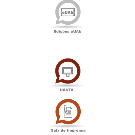
eUAb
UAbTV
Sala
de
Imprensa