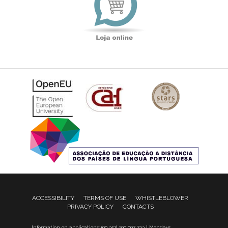
ACCESSIBILITY
TERMS OF USE
WHISTLEBLOWER
PRIVACY POLICY
CONTACTS
Information on applications: (00 351) 300 007 733 | Mondays,