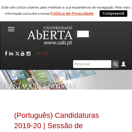
Este site utiliza cookies para melhorar a sua experiência de navegação. Para mais
Política de Privacidade
informação consulte a nossa
Compreendi
Toggle
navigation
Facebook
LinkedIn
Twitter
YouTube
Instagram
PT
|
EN
Caixa
Ár
Pesquis
de
pesquisa
(Português) Candidaturas
2019-20 | Sessão de