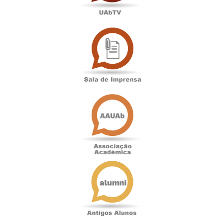
Sala
de
Imprensa
Associação
Académica
Antigos
Alunos