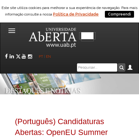
Este site utiliza cookies para melhorar a sua experiência de navegação. Para mais
Política de Privacidade
informação consulte a nossa
Compreendi
Toggle
navigation
Facebook
LinkedIn
Twitter
YouTube
Instagram
PT
|
EN
Caixa
Ár
Pesquis
de
pesquisa
(Português) Candidaturas
Abertas: OpenEU Summer