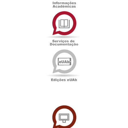
Serviços
de
Documentação
Edições
eUAb
UAbTV