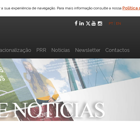
Política
ar a sua experiência de navegação. Para mais informação consulte a nossa
Facebook
LinkedIn
Twitter
YouTube
Instagra
PT
|
EN
nacionalização
PRR
Notícias
Newsletter
Contactos