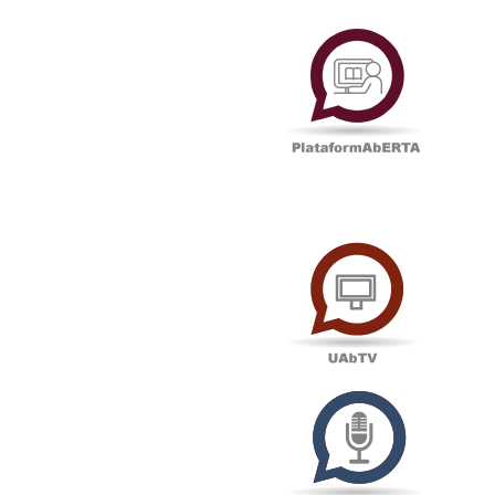
Plataf
UAbTV
Podcas