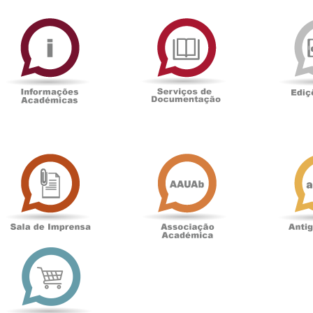
ormAberta
Informações
Serviços
Académicas
de
Documentaçã
Sala
Associação
de
Académica
Imprensa
t
Loja
online