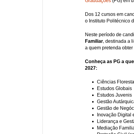
Graduações
(PG) em d
Dos 12 cursos em cand
o Instituto Politécnico
Neste período de cand
Familiar
, destinada a 
a quem pretenda obter c
Conheça as PG a que 
2027:
Ciências Florest
Estudos Globais
Estudos Juvenis
Gestão Autárquic
Gestão de Negóci
Inovação Digital
Liderança e Ges
Mediação Famili