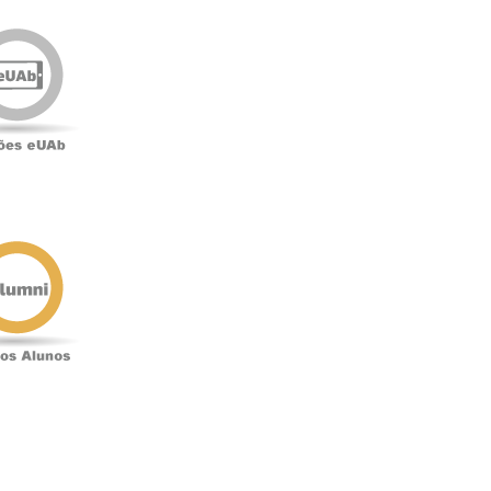
Edições
eUAb
o
Antigos
Alunos