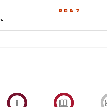
026
ormAberta
Informações
Serviços
Académicas
de
Documentaçã