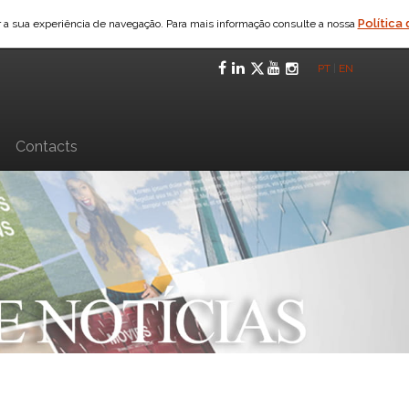
Política
ar a sua experiência de navegação. Para mais informação consulte a nossa
Facebook
LinkedIn
Twitter
YouTube
Instagra
PT
|
EN
n
Contacts