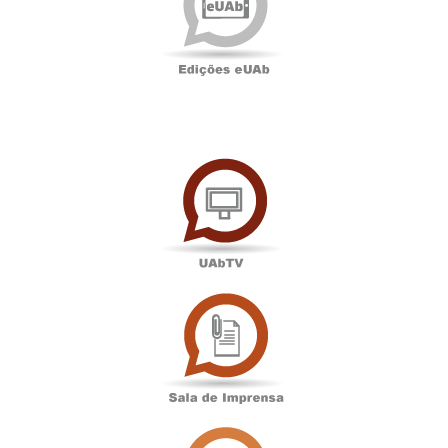
UAbTV
Sala
de
Imprensa
Associação