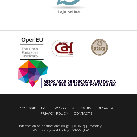
ACCESSIBILITY
TERMS OF USE
WHISTLEBLOWER
PRIVACY POLICY
CONTACTS
Information on applications: (00 351) 300 007 733 | Mondays,
Wednesdays and Fridays | 10h00-13h00