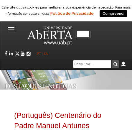
Este site utiliza cookies para melhorar a sua experiência de navegação. Para mais
Política de Privacidade
informação consulte a nossa
Compreendi
Toggle
navigation
Facebook
LinkedIn
Twitter
YouTube
Instagram
PT
|
EN
Caixa
Ár
Pesquis
de
pesquisa
(Português) Centenário do
Padre Manuel Antunes