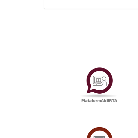
Plataf
UAbTV