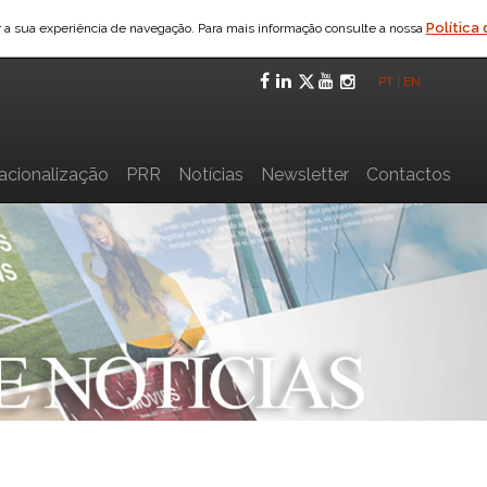
Política
ar a sua experiência de navegação. Para mais informação consulte a nossa
Facebook
LinkedIn
Twitter
YouTube
Instagra
PT
|
EN
nacionalização
PRR
Notícias
Newsletter
Contactos