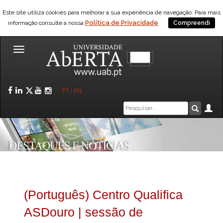
Este site utiliza cookies para melhorar a sua experiência de navegação. Para mais
Política de Privacidade
informação consulte a nossa
Compreendi
Toggle
navigation
Facebook
LinkedIn
Twitter
YouTube
Instagram
PT
|
EN
Caixa
Ár
Pesquis
de
pesquisa
(Português) Centro Qualifica
ASDouro | sessão de