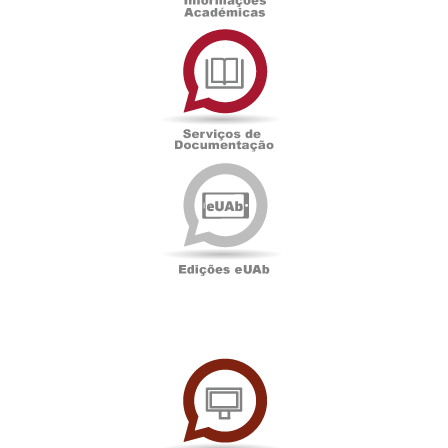
Serviços
de
Documentação
Edições
eUAb
UAbTV