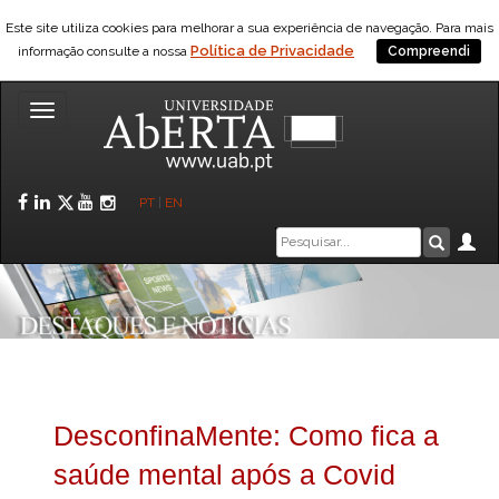
Este site utiliza cookies para melhorar a sua experiência de navegação. Para mais
Política de Privacidade
informação consulte a nossa
Compreendi
Toggle
navigation
Facebook
LinkedIn
Twitter
YouTube
Instagram
PT
|
EN
Caixa
Ár
Pesquis
de
pesquisa
DesconfinaMente: Como fica a
saúde mental após a Covid