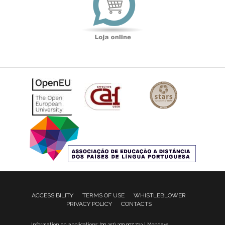
ACCESSIBILITY
TERMS OF USE
WHISTLEBLOWER
PRIVACY POLICY
CONTACTS
Information on applications: (00 351) 300 007 733 | Mondays,