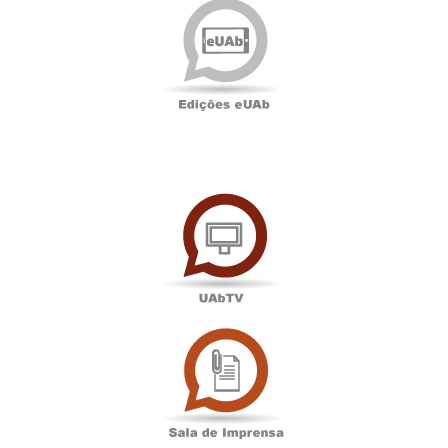
eUAb
UAbTV
Sala
de
Imprensa