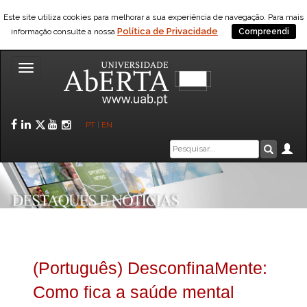
Este site utiliza cookies para melhorar a sua experiência de navegação. Para mais
Política de Privacidade
informação consulte a nossa
Compreendi
Toggle
navigation
Facebook
LinkedIn
Twitter
YouTube
Instagram
PT
|
EN
Caixa
Ár
Pesquis
de
pesquisa
(Português) DesconfinaMente:
Como fica a saúde mental