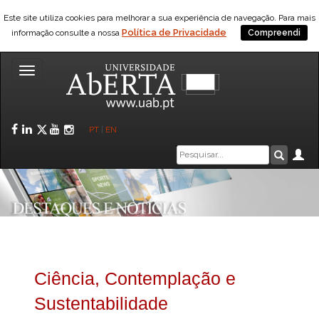
Este site utiliza cookies para melhorar a sua experiência de navegação. Para mais
Política de Privacidade
informação consulte a nossa
Compreendi
Toggle
navigation
Facebook
LinkedIn
Twitter
YouTube
Instagram
PT
|
EN
Caixa
Ár
Pesquis
de
pesquisa
Ciência, Contemplação e
Sustentabilidade