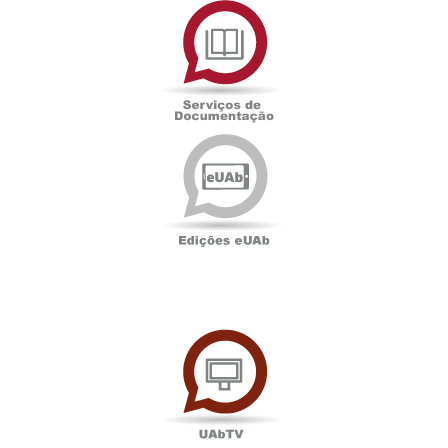
de
Documentação
Edições
eUAb
UAbTV