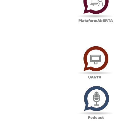
UAbTV
Podcas