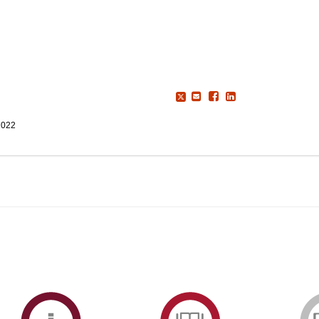
2022
ormAberta
Informações
Serviços
Académicas
de