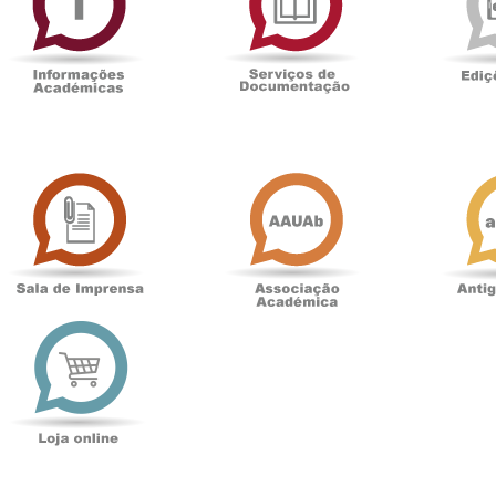
Documentaçã
Sala
Associação
de
Académica
Imprensa
t
Loja
online