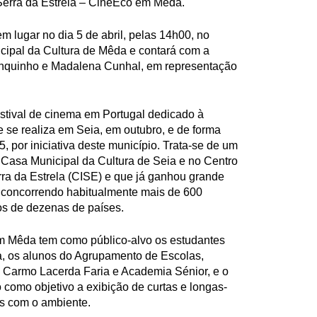
erra da Estrela – CineEco em Mêda.
m lugar no dia 5 de abril, pelas 14h00, no
cipal da Cultura de Mêda e contará com a
nquinho e Madalena Cunhal, em representação
stival de cinema em Portugal dedicado à
e se realiza em Seia, em outubro, e de forma
5, por iniciativa deste município. Trata-se de um
a Casa Municipal da Cultura de Seia e no Centro
rra da Estrela (CISE) e que já ganhou grande
l, concorrendo habitualmente mais de 600
os de dezenas de países.
 Mêda tem como público-alvo os estudantes
a, os alunos do Agrupamento de Escolas,
o Carmo Lacerda Faria e Academia Sénior, e o
 como objetivo a exibição de curtas e longas-
s com o ambiente.