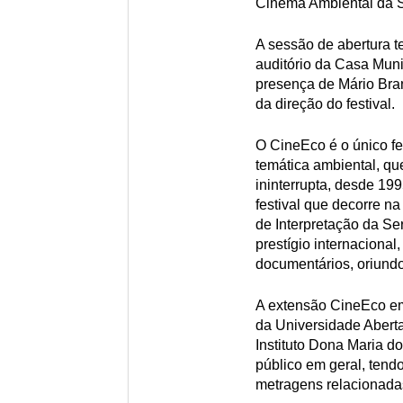
Cinema Ambiental da S
A sessão de abertura te
auditório da Casa Muni
presença de Mário Bra
da direção do festival.
O CineEco é o único fe
temática ambiental, qu
ininterrupta, desde 199
festival que decorre n
de Interpretação da Se
prestígio internaciona
documentários, oriund
A extensão CineEco em
da Universidade Abert
Instituto Dona Maria d
público em geral, tendo
metragens relacionada