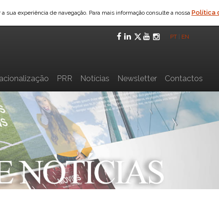
Política
ar a sua experiência de navegação. Para mais informação consulte a nossa
Facebook
LinkedIn
Twitter
YouTube
Instagra
PT
|
EN
nacionalização
PRR
Notícias
Newsletter
Contactos