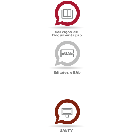
Serviços
de
Documentação
Edições
eUAb
UAbTV