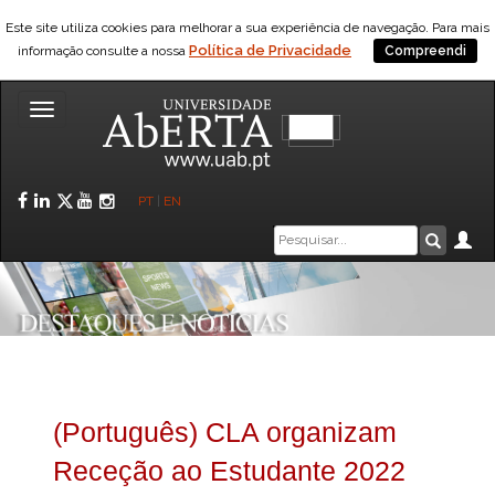
Este site utiliza cookies para melhorar a sua experiência de navegação. Para mais
Política de Privacidade
informação consulte a nossa
Compreendi
Toggle
navigation
Facebook
LinkedIn
Twitter
YouTube
Instagram
PT
|
EN
Caixa
Ár
Pesquis
de
pesquisa
(Português) CLA organizam
Receção ao Estudante 2022