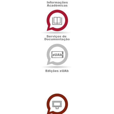
Serviços
de
Documentação
Edições
eUAb
UAbTV