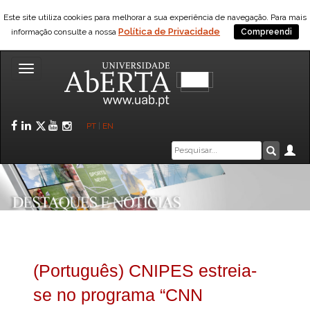
Este site utiliza cookies para melhorar a sua experiência de navegação. Para mais
Política de Privacidade
informação consulte a nossa
Compreendi
Toggle
navigation
Facebook
LinkedIn
Twitter
YouTube
Instagram
PT
|
EN
Caixa
Ár
Pesquis
de
pesquisa
(Português) CNIPES estreia-
se no programa “CNN