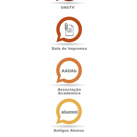
Sala
de
Imprensa
Associação
Académica
Antigos
Alunos