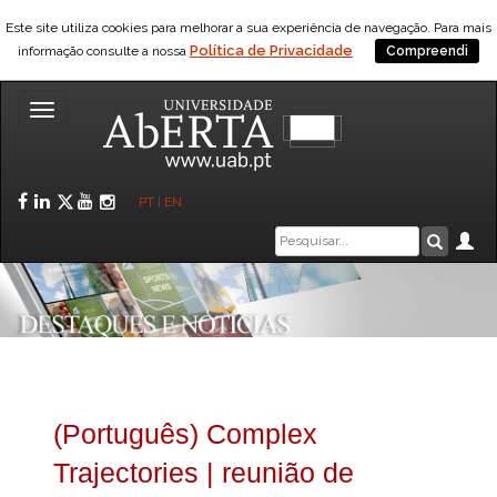
Este site utiliza cookies para melhorar a sua experiência de navegação. Para mais
Política de Privacidade
informação consulte a nossa
Compreendi
Toggle
navigation
Facebook
LinkedIn
Twitter
YouTube
Instagram
PT
|
EN
Caixa
Ár
Pesquis
de
pesquisa
(Português) Complex
Trajectories | reunião de