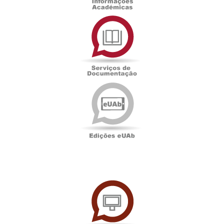
Serviços
de
Documentação
Edições
eUAb
UAbTV