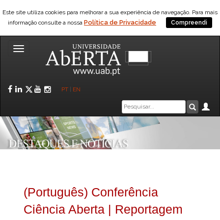
Este site utiliza cookies para melhorar a sua experiência de navegação. Para mais
Política de Privacidade
informação consulte a nossa
Compreendi
Toggle
navigation
Facebook
LinkedIn
Twitter
YouTube
Instagram
PT
|
EN
Caixa
Ár
Pesquis
de
pesquisa
(Português) Conferência
Ciência Aberta | Reportagem