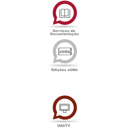
Serviços
de
Documentação
Edições
eUAb
UAbTV