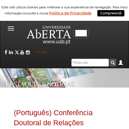
Este site utiliza cookies para melhorar a sua experiência de navegação. Para mais
Política de Privacidade
informação consulte a nossa
Compreendi
Toggle
navigation
Facebook
LinkedIn
Twitter
YouTube
Instagram
PT
|
EN
Caixa
Ár
Pesquis
de
pesquisa
(Português) Conferência
Doutoral de Relações