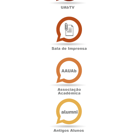
Sala
de
Imprensa
Associação
Académica
Antigos
Alunos