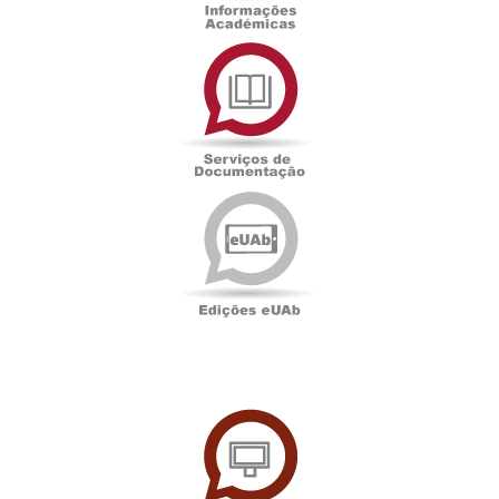
Serviços
de
Documentação
Edições
eUAb
UAbTV