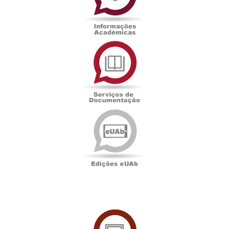
Serviços
de
Documentação
Edições
eUAb
UAbTV