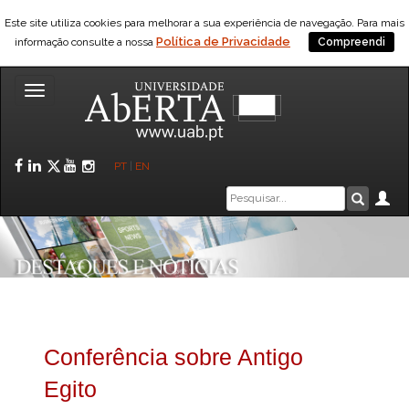
Este site utiliza cookies para melhorar a sua experiência de navegação. Para mais
Política de Privacidade
informação consulte a nossa
Compreendi
Toggle
navigation
Facebook
LinkedIn
Twitter
YouTube
Instagram
PT
|
EN
Caixa
Ár
Pesquis
de
pesquisa
Conferência sobre Antigo
Egito