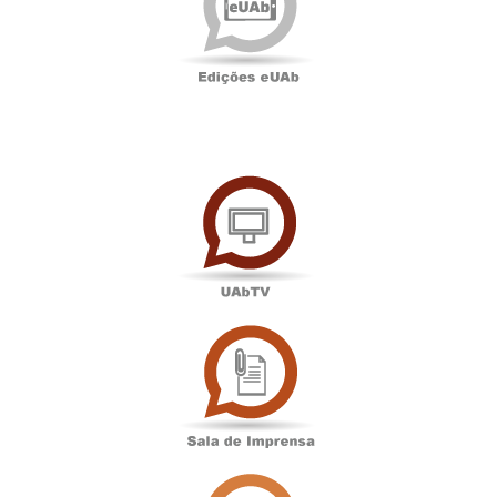
UAbTV
Sala
de
Imprensa
Associação