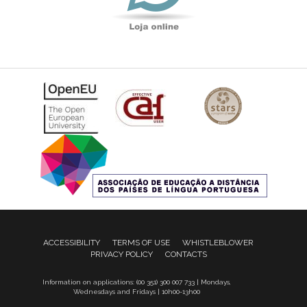
ACCESSIBILITY
TERMS OF USE
WHISTLEBLOWER
PRIVACY POLICY
CONTACTS
Information on applications: (00 351) 300 007 733 | Mondays,
Wednesdays and Fridays | 10h00-13h00