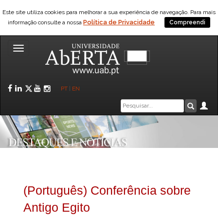
Este site utiliza cookies para melhorar a sua experiência de navegação. Para mais
Política de Privacidade
informação consulte a nossa
Compreendi
Toggle
navigation
Facebook
LinkedIn
Twitter
YouTube
Instagram
PT
|
EN
Caixa
Ár
Pesquis
de
pesquisa
(Português) Conferência sobre
Antigo Egito