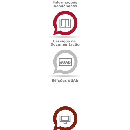
Serviços
de
Documentação
Edições
eUAb
UAbTV