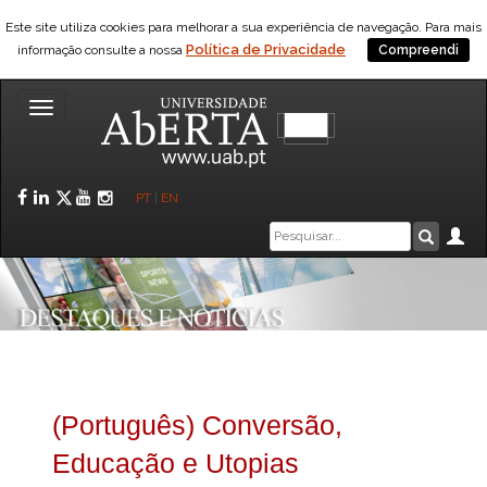
Este site utiliza cookies para melhorar a sua experiência de navegação. Para mais
Política de Privacidade
informação consulte a nossa
Compreendi
Toggle
navigation
Facebook
LinkedIn
Twitter
YouTube
Instagram
PT
|
EN
Caixa
Ár
Pesquis
de
pesquisa
(Português) Conversão,
Educação e Utopias