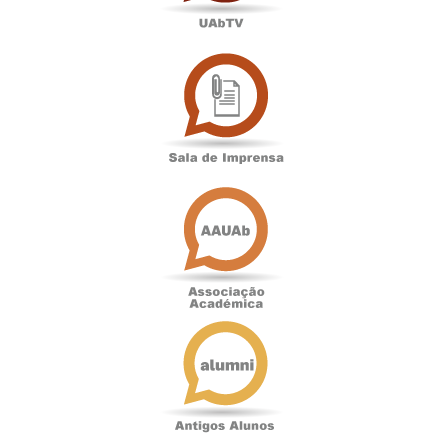
Sala
de
Imprensa
Associação
Académica
Antigos
Alunos