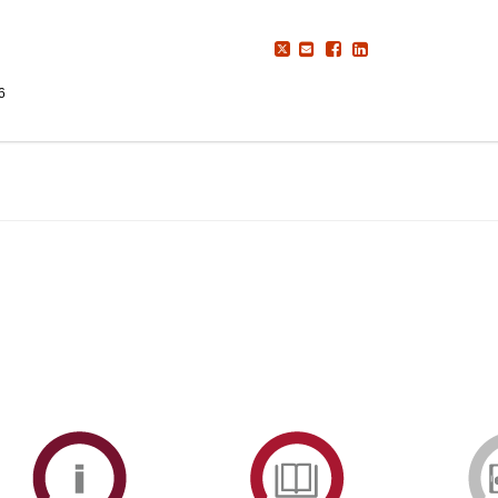
6
ormAberta
Informações
Serviços
Académicas
de
Documentaçã