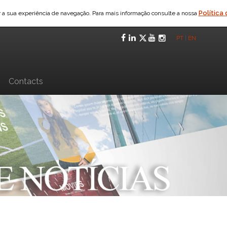
Política
ar a sua experiência de navegação. Para mais informação consulte a nossa
Facebook
LinkedIn
Twitter
YouTube
Instagra
PT
|
EN
n
Contacts