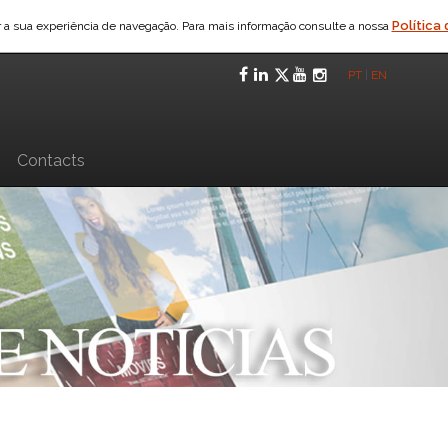
Política
ar a sua experiência de navegação. Para mais informação consulte a nossa
Facebook
LinkedIn
Twitter
YouTube
Instagra
PT
|
EN
n
Contacts