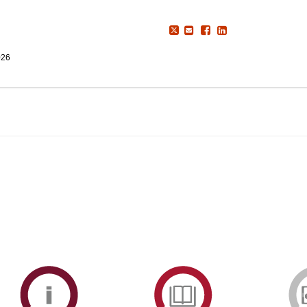
026
ormAberta
Informações
Serviços
Académicas
de
Documentaçã