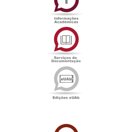
Serviços
de
Documentação
Edições
eUAb
UAbTV