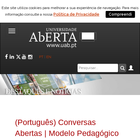
Este site utiliza cookies para melhorar a sua experiência de navegação. Para mais
Política de Privacidade
informação consulte a nossa
Compreendi
Toggle
navigation
Facebook
LinkedIn
Twitter
YouTube
Instagram
PT
|
EN
Caixa
Ár
Pesquis
de
pesquisa
(Português) Conversas
Abertas | Modelo Pedagógico