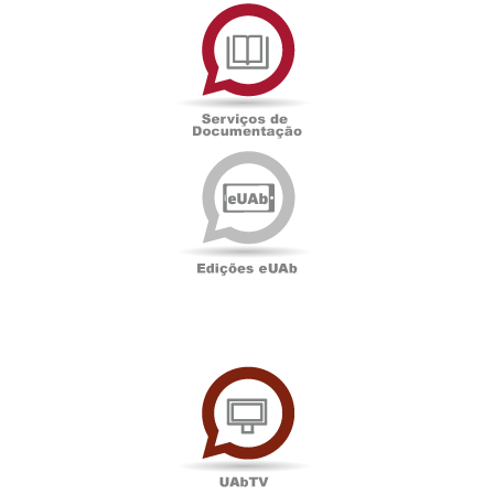
Serviços
de
Documentação
Edições
eUAb
UAbTV