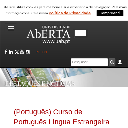
Este site utiliza cookies para melhorar a sua experiência de navegação. Para mais
Política de Privacidade
informação consulte a nossa
Compreendi
Toggle
navigation
Facebook
LinkedIn
Twitter
YouTube
Instagram
PT
|
EN
Caixa
Ár
Pesquis
de
pesquisa
(Português) Curso de
Português Língua Estrangeira