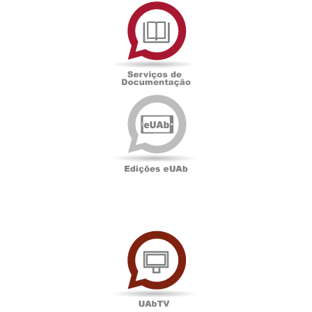
Serviços
de
Documentação
Edições
eUAb
UAbTV